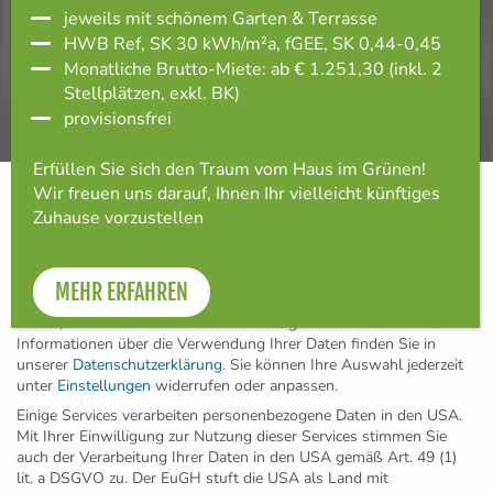
jeweils mit schönem Garten & Terrasse
Offene Stellen
HWB Ref, SK 30 kWh/m²a, fGEE, SK 0,44-0,45
Monatliche Brutto-Miete: ab € 1.251,30 (inkl. 2
Grundstück verkaufen
Stellplätzen, exkl. BK)
provisionsfrei
Folgen Sie uns auf unseren Kanälen:
Erfüllen Sie sich den Traum vom Haus im Grünen!
Datenschutzeinstellungen
Wir freuen uns darauf, Ihnen Ihr vielleicht künftiges
Zuhause vorzustellen
Wir benötigen Ihre Zustimmung, bevor Sie unsere Website weiter
besuchen können.
Jetzt zum Newsletter anmelden und wichtige
Wir verwenden Cookies und andere Technologien auf unserer
Projekt-Updates sichern:
MEHR ERFAHREN
Website. Einige von ihnen sind essenziell, während andere uns
helfen, diese Website und Ihre Erfahrung zu verbessern.
Weitere
Informationen über die Verwendung Ihrer Daten finden Sie in
Newsletter abonnieren
unserer
Datenschutzerklärung
.
Sie können Ihre Auswahl jederzeit
unter
Einstellungen
widerrufen oder anpassen.
Einige Services verarbeiten personenbezogene Daten in den USA.
Mit Ihrer Einwilligung zur Nutzung dieser Services stimmen Sie
Wir setzen Maßstäbe in Nachhaltigkeit: seit
auch der Verarbeitung Ihrer Daten in den USA gemäß Art. 49 (1)
2011 sind alle Projekte der GED Wohnbau
lit. a DSGVO zu. Der EuGH stuft die USA als Land mit