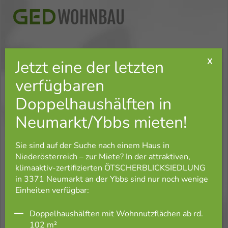
G.E.D. Wohnbau GmbH
Landstraßer Hauptstraße 71/2/207
1030 Wien / Österreich
Bürozeiten:
Montag bis Donnerstag:
08:00 - 16:30 Uhr
Freitag:
Sie sind auf der Suche nach einem Haus in
08:00 - 12:00 Uhr
Niederösterreich – zur Miete? In der attraktiven,
klimaaktiv-zertifizierten ÖTSCHERBLICKSIEDLUNG
in 3371 Neumarkt an der Ybbs sind nur noch wenige
+43 1 713 50 00
Einheiten verfügbar:
office@ged-wohnbau.at
Doppelhaushälften mit Wohnnutzflächen ab rd.
Häufige Fragen
102 m²