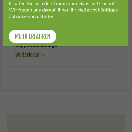
Erfüllen Sie sich den Traum vom Haus im Grünen!
Wir freuen uns darauf, Ihnen Ihr vielleicht künftiges
30. Oktober 2025
Zuhause vorzustellen
Neuer Wohnraum für Horn-Mödring:
Spatenstich für nachhaltige
MEHR ERFAHREN
Doppelhausanlage
Weiterlesen