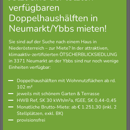
22. April 2026
GED und MÖGEN setzen Spatenstich bei
Sie sind auf der Suche nach einem Haus in
Holzbauprojekt in Traismauer
Niederösterreich – zur Miete? In der attraktiven,
Weiterlesen
klimaaktiv-zertifizierten ÖTSCHERBLICKSIEDLUNG
in 3371 Neumarkt an der Ybbs sind nur noch wenige
Einheiten verfügbar:
Doppelhaushälften mit Wohnnutzflächen ab rd.
102 m²
25. November 2025
jeweils mit schönem Garten & Terrasse
GED auf Whatsapp – folgen Sie uns
HWB Ref, SK 30 kWh/m²a, fGEE, SK 0,44-0,45
Monatliche Brutto-Miete: ab € 1.251,30 (inkl. 2
Weiterlesen
Stellplätzen, exkl. BK)
provisionsfrei