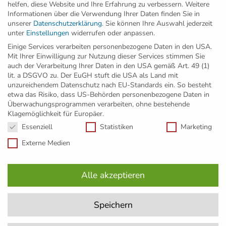
helfen, diese Website und Ihre Erfahrung zu verbessern.
Weitere
Informationen über die Verwendung Ihrer Daten finden Sie in
Newsletter abonnieren
unserer
Datenschutzerklärung
.
Sie können Ihre Auswahl jederzeit
unter
Einstellungen
widerrufen oder anpassen.
Einige Services verarbeiten personenbezogene Daten in den USA.
Mit Ihrer Einwilligung zur Nutzung dieser Services stimmen Sie
Wir setzen Maßstäbe in Nachhaltigkeit: seit
auch der Verarbeitung Ihrer Daten in den USA gemäß Art. 49 (1)
2011 sind alle Projekte der GED Wohnbau
lit. a DSGVO zu. Der EuGH stuft die USA als Land mit
klimaaktiv-zertifiziert, zahlreiche davon mit
unzureichendem Datenschutz nach EU-Standards ein. So besteht
etwa das Risiko, dass US-Behörden personenbezogene Daten in
dem Gold-Standard ausgezeichnet.
Überwachungsprogrammen verarbeiten, ohne bestehende
Klagemöglichkeit für Europäer.
Datenschutzeinstellungen
Essenziell
Statistiken
Marketing
Externe Medien
Alle akzeptieren
Speichern
Impressum