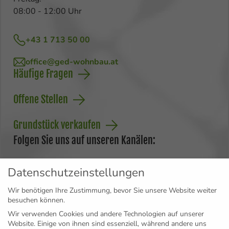
08:00 - 12:00 Uhr
+43 1 713 50 00
office@ged-wohnbau.at
Häufige Fragen
Offene Stellen
Grundstück verkaufen
Folgen Sie uns auf unseren Kanälen:
Datenschutzeinstellungen
Wir benötigen Ihre Zustimmung, bevor Sie unsere Website weiter
besuchen können.
Jetzt zum Newsletter anmelden und wichtige
Wir verwenden Cookies und andere Technologien auf unserer
Projekt-Updates sichern:
Website. Einige von ihnen sind essenziell, während andere uns