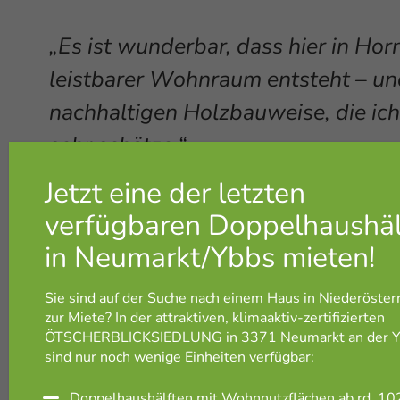
„Es ist wunderbar, dass hier in Hor
leistbarer Wohnraum entsteht – und
nachhaltigen Holzbauweise, die ich
sehr schätze.“
Landtagsabgeordneter
Franz Linsbauer
hob d
Bedeutung hervor:
Sie sind auf der Suche nach einem Haus in Niederösterr
zur Miete? In der attraktiven, klimaaktiv-zertifizierten
ÖTSCHERBLICKSIEDLUNG in 3371 Neumarkt an der 
„Wohnbau im ländlichen Raum stärk
sind nur noch wenige Einheiten verfügbar:
Gemeinden, sondern auch das Vertr
Doppelhaushälften mit Wohnnutzflächen ab rd. 10