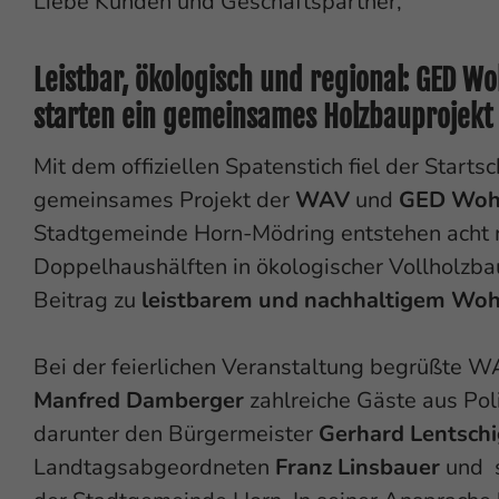
Liebe Kunden und Geschäftspartner,
Leistbar, ökologisch und regional: GED 
starten ein gemeinsames Holzbauprojekt
Mit dem offiziellen Spatenstich fiel der Startsc
gemeinsames Projekt der
WAV
und
GED Woh
Stadtgemeinde Horn-Mödring entstehen acht
Doppelhaushälften in ökologischer Vollholzba
Beitrag zu
leistbarem und nachhaltigem Wo
Bei der feierlichen Veranstaltung begrüßte W
Manfred Damberger
zahlreiche Gäste aus Poli
darunter den Bürgermeister
Gerhard Lentsch
Landtagsabgeordneten
Franz Linsbauer
und 