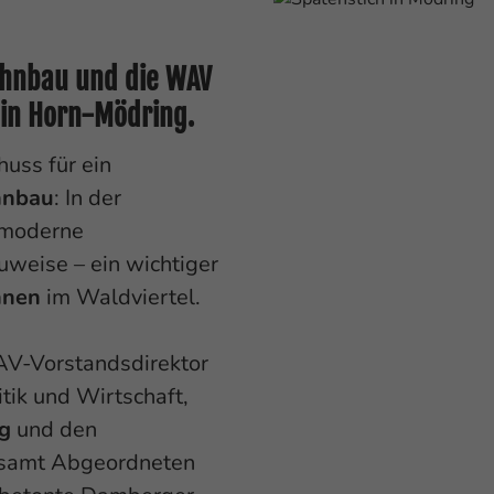
Wohnbau und die WAV
 in Horn-Mödring.
huss für ein
nbau
: In der
 moderne
uweise – ein wichtiger
hnen
im Waldviertel.
AV-Vorstandsdirektor
tik und Wirtschaft,
ig
und den
samt Abgeordneten