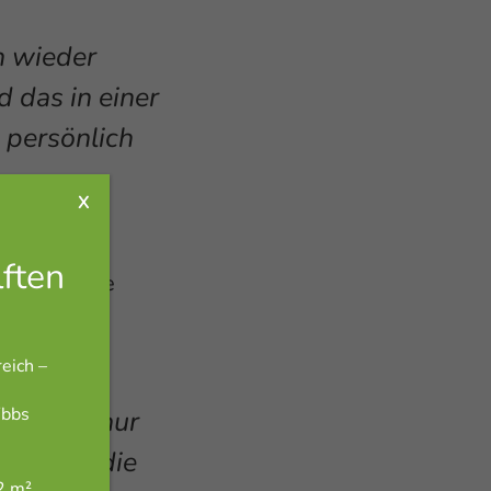
n wieder
 das in einer
 persönlich
ie regionale
eich –
Ybbs
t nicht nur
auen in die
2 m²