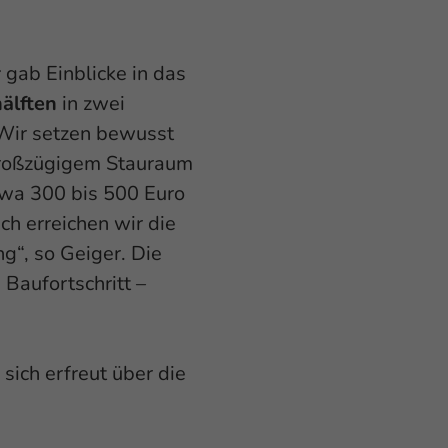
r
gab Einblicke in das
älften
in zwei
„Wir setzen bewusst
 großzügigem Stauraum
twa 300 bis 500 Euro
h erreichen wir die
g“, so Geiger. Die
Baufortschritt –
 sich erfreut über die