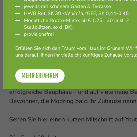
Zukunft. Wenn investiert und geba
jeweils mit schönem Garten & Terrasse
profitieren Wirtschaft und Gemeins
HWB Ref, SK 30 kWh/m²a, fGEE, SK 0,44-0,45
Monatliche Brutto-Miete: ab € 1.251,30 (inkl. 2
gleichermaßen.“
Stellplätzen, exkl. BK)
provisionsfrei
Erfüllen Sie sich den Traum vom Haus im Grünen! Wir 
Mit dem Spatenstich wurde also nicht nur der 
uns darauf, Ihnen Ihr vielleicht künftiges Zuhause vorzu
Häuser gelegt, sondern auch ein starkes Zeich
Zusammenarbeit, Nachhaltigkeit und region
MEHR ERFAHREN
gesetzt. GED Wohnbau und die WAV freuen si
erfolgreiche Bauphase – und auf viele neue 
Bewohner, die Mödring bald ihr Zuhause nen
Sehen Sie
hier
einen kurzen Mitschnitt auf You