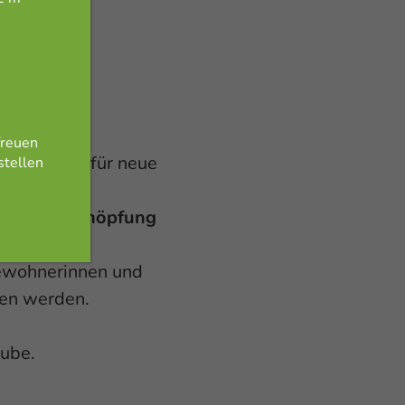
ut wird,
chaft
freuen
Grundstein für neue
stellen
en für
ale Wertschöpfung
ch auf eine
Bewohnerinnen und
nen werden.
tube.