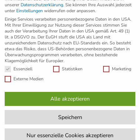
Newsletter abonnieren
unserer
Datenschutzerklärung
.
Sie können Ihre Auswahl jederzeit
unter
Einstellungen
widerrufen oder anpassen.
Einige Services verarbeiten personenbezogene Daten in den USA.
Mit Ihrer Einwilligung zur Nutzung dieser Services stimmen Sie
Wir setzen Maßstäbe in Nachhaltigkeit: seit
auch der Verarbeitung Ihrer Daten in den USA gemäß Art. 49 (1)
2011 sind alle Projekte der GED Wohnbau
lit. a DSGVO zu. Der EuGH stuft die USA als Land mit
klimaaktiv-zertifiziert, zahlreiche davon mit
unzureichendem Datenschutz nach EU-Standards ein. So besteht
etwa das Risiko, dass US-Behörden personenbezogene Daten in
dem Gold-Standard ausgezeichnet.
Überwachungsprogrammen verarbeiten, ohne bestehende
Klagemöglichkeit für Europäer.
Datenschutzeinstellungen
Essenziell
Statistiken
Marketing
Externe Medien
Alle akzeptieren
Speichern
Impressum
Nur essenzielle Cookies akzeptieren
Datenschutzerklärung