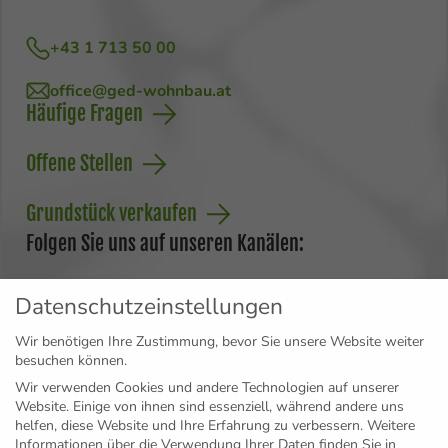
+43 1 713 50 00
office@ged-wohnbau.at
Häufige Fragen
Offene Stellen
Grundstück verkaufen
Folgen Sie uns auf unseren Kanälen:
Datenschutzeinstellungen
Wir benötigen Ihre Zustimmung, bevor Sie unsere Website weiter
besuchen können.
Jetzt zum Newsletter anmelden und wichtige
Wir verwenden Cookies und andere Technologien auf unserer
Projekt-Updates sichern:
Website. Einige von ihnen sind essenziell, während andere uns
helfen, diese Website und Ihre Erfahrung zu verbessern.
Weitere
Informationen über die Verwendung Ihrer Daten finden Sie in