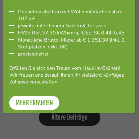
€5.000 Gutschein von Solid Wohnen
Doppelhaushälften mit Wohnnutzflächen ab rd.
102 m²
zum Kauf eines GED Wohlfühlhauses
jeweils mit schönem Garten & Terrasse
HWB Ref, SK 30 kWh/m²a, fGEE, SK 0,44-0,45
Weiterlesen
Monatliche Brutto-Miete: ab € 1.251,30 (inkl. 2
Stellplätzen, exkl. BK)
provisionsfrei
6. November 2024
Erfüllen Sie sich den Traum vom Haus im Grünen!
Mehr als ein Zuhause – das neue
Wir freuen uns darauf, Ihnen Ihr vielleicht künftiges
Zuhause vorzustellen
Mietangebot von GED Wohnbau!
Weiterlesen
MEHR ERFAHREN
Beitragsnavigation
Ältere Beiträge